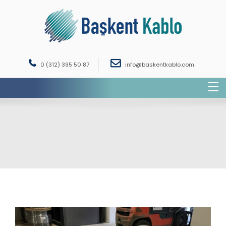
arama...
0 (312) 395 50 87
info@baskentkablo.com