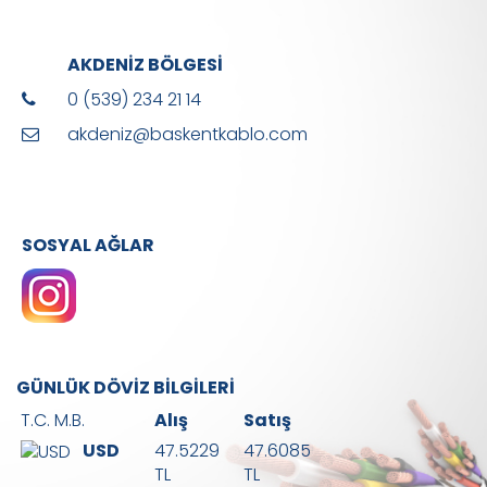
AKDENİZ BÖLGESİ
0 (539) 234 21 14
akdeniz@baskentkablo.com
SOSYAL AĞLAR
GÜNLÜK DÖVİZ BİLGİLERİ
T.C. M.B.
Alış
Satış
USD
47.5229
47.6085
TL
TL