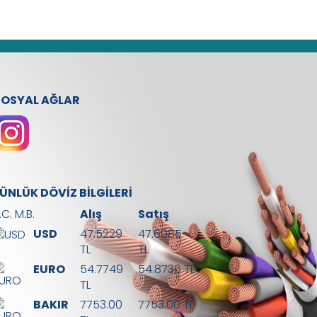
SOSYAL AĞLAR
ÜNLÜK DÖVİZ BİLGİLERİ
.C. M.B.
Alış
Satış
USD
47.5229
47.6085
TL
TL
EURO
54.7749
54.8736 TL
TL
BAKIR
7753.00
7753.00 TL