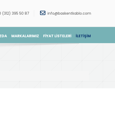
0 (312) 395 50 87
info@baskentkablo.com
ZDA
MARKALARIMIZ
FİYAT LİSTELERİ
İLETİŞİM