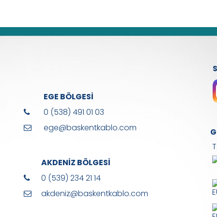
EGE BÖLGESİ
0 (538) 491 01 03
ege@baskentkablo.com
G
T
AKDENİZ BÖLGESİ
0 (539) 234 21 14
akdeniz@baskentkablo.com