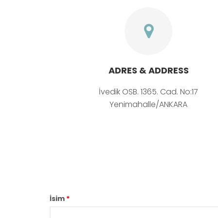
ADRES & ADDRESS
İvedik OSB. 1365. Cad. No:17
Yenimahalle/ANKARA
İsim
*